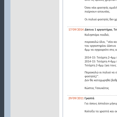
από τις ομάδες χρηστών 
Όσοι νέοι φοιτητές αμελ
παίρνουν απουσίες.
Οι παλιοί φοιτητές δεν χ
17/09/2014
Δίκτυα 1 εργαστήριο, Τε
Καλησπέρα παιδιά,
παρακαλώ όλοι, *νέοι και
του εργαστηρίου Δίκτυα 1
6μμ να εγγραφείτε στις α
2014-15: Τετάρτη 2-4μμ (
2014-15: Τετάρτη 4-6μμ (
Τετάρτη 2-6μμ (για τους
Παρακαλώ οι παλιοί να ε
φοιτητές)*.
Δεν θα καταχωρηθεί βαθμ
Κώστας Τσουκάτος
29/09/2011
Γραπτά
Για όσους έστειλαν μήνυ
Κοίταξα τα γραπτά και ο