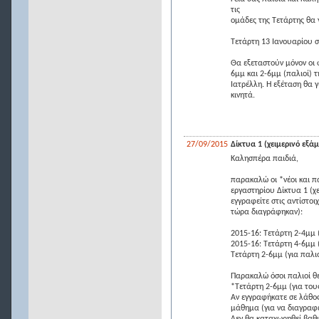
τις
ομάδες της Τετάρτης θα γ
Τετάρτη 13 Ιανουαρίου σ
Θα εξεταστούν μόνον οι φ
6μμ και 2-6μμ (παλιοί) τ
Ιατρέλλη. Η εξέταση θα γ
κινητά.
27/09/2015
Δίκτυα 1 (χειμερινό εξά
Καλησπέρα παιδιά,
παρακαλώ οι *νέοι και π
εργαστηρίου Δίκτυα 1 (χε
εγγραφείτε στις αντίστοι
τώρα διαγράφηκαν):
2015-16: Τετάρτη 2-4μμ (
2015-16: Τετάρτη 4-6μμ (
Τετάρτη 2-6μμ (για παλι
Παρακαλώ όσοι παλιοί θέ
*Τετάρτη 2-6μμ (για του
Αν εγγραφήκατε σε λάθος
μάθημα (για να διαγραφε