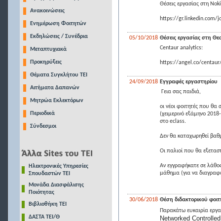
Θέσεις εργασίας στη Nok
Ανακοινώσεις
https://gr.linkedin.com/j
Ενημέρωση Φοιτητών
Εκδηλώσεις / Συνέδρια
05/10/2018
Θέσεις εργασίας στη Θ
Centaur analytics:
Μεταπτυχιακά
Προκηρύξεις
https://angel.co/centaur
Θέματα Συγκλήτου ΤΕΙ
24/09/2018
Εγγραφές εργαστηρίου
Αιτήματα Δαπανών
Γεια σας παιδιά,
Μητρώα Εκλεκτόρων
οι νέοι φοιτητές που θα
Περιοδικά
(χειμερινό εξάμηνο 2018
στο eclass.
Σύνδεσμοι
Δεν θα καταχωρηθεί βαθμ
Οι παλιοί που θα εξετασ
Αν εγγραφήκατε σε λάθος
Ηλεκτρονικές Υπηρεσίες
μάθημα (για να διαγραφε
Σπουδαστών ΤΕΙ
Μονάδα Διασφάλισης
Ποιότητας
30/06/2018
Θέση διδακτορικού φοιτη
Βιβλιοθήκη ΤΕΙ
Παρακάτω ευκαιρία εργα
ΔΑΣΤΑ ΤΕΙ/Θ
Networked Controlle