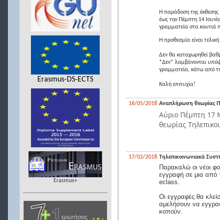
Η παράδοση της έκθεσης 
έως την Πέμπτη 14 Ιουνί
γραμματεία στα κουτιά π
Η προθεσμία είναι τελική
Δεν θα καταχωρηθεί βαθμ
*Δεν* λαμβάνονται υπόψη
γραμματεία, κάτω από τη
Erasmus-DS-ECTS
Καλή επιτυχία!
16/05/2018
Αναπλήρωση θεωρίας Π
Αύριο Πέμπτη 17 
θεωρίας Τηλεπικοι
17/02/2018
Τηλεπικοινωνιακά Συστή
Παρακαλώ οι νέοι φο
εγγραφή σε μια από 
Erasmus+
eclass.
Οι εγγραφές θα κλείσ
αμελήσουν να εγγραφ
κοπούν.