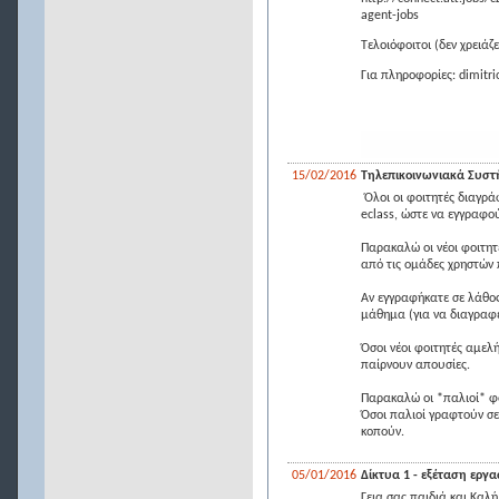
agent-jobs
Tελοιόφοιτοι (δεν χρειάζ
Για πληροφορίες: dimitr
15/02/2016
Τηλεπικοινωνιακά Συστή
Όλοι οι φοιτητές διαγρά
eclass, ώστε να εγγραφού
Παρακαλώ οι νέοι φοιτητ
από τις ομάδες χρηστών 
Αν εγγραφήκατε σε λάθος
μάθημα (για να διαγραφε
Όσοι νέοι φοιτητές αμελ
παίρνουν απουσίες.
Παρακαλώ οι *παλιοί* φο
Όσοι παλιοί γραφτούν σε
κοπούν.
05/01/2016
Δίκτυα 1 - εξέταση εργ
Γεια σας παιδιά και Καλ