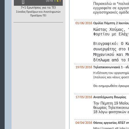
Παρακαλώ οι *παλιοί
εγγραφείτε σε εργασ
7+1 Ερωτήσεις για τα ΤΕΙ
εργαστηριακές ομάδε
Σύνοδος Προέδρων και Αναπληρωτών
Προέδρου ΤΕΙ
01/06/2016
Ομιλία Πέμπτη 2 Ιουνίου
Κώστας Χούμας, 
Φορτίου με Ελάχ
Βιογραφικό:
Ο Κ
συνεργάτης στο 
Μηχανικού και Μ
δίπλωμα από το 
19/05/2016
Τηλεπικοινωνιακά 1 - ε
Η εξέταση του εργαστηρί
(παλιούς και νέους φοιτη
Θα ενημερωθείτε έγκαιρα
17/05/2016
Αναπλήρωση θεωρίας
Την Πέμπτη 19 Μαΐου
θεωρίας Τηλεπικοινω
18 λόγω φοιτητικών 
04/04/2016
Θέσεις εργασίας ΑΤ&Τ σ
http://connect.att.jobs/