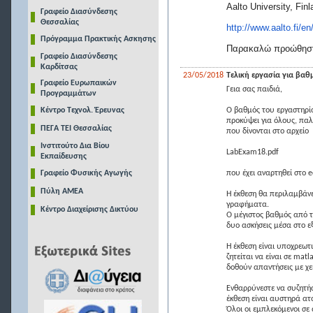
Aalto University, Finl
Γραφείο Διασύνδεσης
Θεσσαλίας
http://www.aalto.fi/en
Πρόγραμμα Πρακτικής Ασκησης
Παρακαλώ προώθηστε 
Γραφείο Διασύνδεσης
Καρδίτσας
23/05/2018
Τελική εργασία για βαθ
Γραφείο Ευρωπαικών
Γεια σας παιδιά,
Προγραμμάτων
Κέντρο Τεχνολ. Έρευνας
Ο βαθμός του εργαστηρί
προκύψει για όλους, παλ
ΠΕΓΑ ΤΕΙ Θεσσαλίας
που δίνονται στο αρχείο
Ινστιτούτο Δια Βίου
LabExam18.pdf
Εκπαίδευσης
Γραφείο Φυσικής Αγωγής
που έχει αναρτηθεί στο e
Πύλη ΑΜΕΑ
Η έκθεση θα περιλαμβάνε
γραφήματα.
Κέντρο Διαχείρισης Δικτύου
Ο μέγιστος βαθμός από τη
δυο ασκήσεις μέσα στο ε
Η έκθεση είναι υποχρεωτ
ζητείται να είναι σε mat
δοθούν απαντήσεις με χε
Ενθαρρύνεστε να συζητήσ
έκθεση είναι αυστηρά ατ
Όλοι οι εμπλεκόμενοι σε