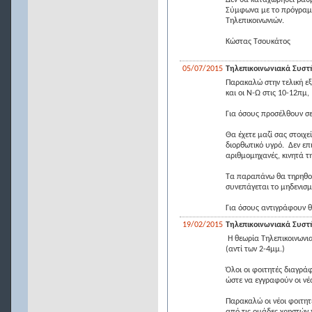
Δεν θα καταχωρηθεί βαθμ
Σύμφωνα με το πρόγραμμα
Τηλεπικοινωνιών.
Κώστας Τσουκάτος
05/07/2015
Τηλεπικοινωνιακά Συστή
Παρακαλώ στην τελική εξ
και οι Ν-Ω στις 10-12πμ
Για όσους προσέλθουν σ
Θα έχετε μαζί σας στοιχ
διορθωτικό υγρό. Δεν επι
αριθμομηχανές, κινητά τη
Τα παραπάνω θα τηρηθού
συνεπάγεται το μηδενισ
Για όσους αντιγράφουν θ
19/02/2015
Τηλεπικοινωνιακά Συστή
Η θεωρία Τηλεπικοινωνια
(αντί των 2-4μμ.)
Όλοι οι φοιτητές διαγρά
ώστε να εγγραφούν οι νέο
Παρακαλώ οι νέοι φοιτητ