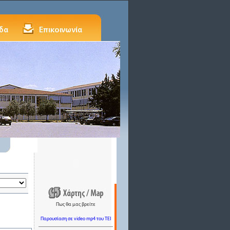
Πως θα μας βρείτε
Παρουσίαση σε video mp4 του TEI