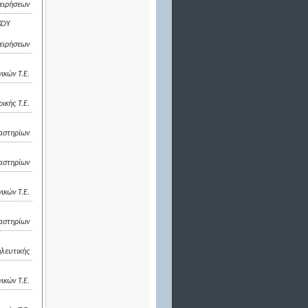
χειρήσεων
ΚΟΥ
χειρήσεων
ικών Τ.Ε.
κής Τ.Ε.
αστηρίων
αστηρίων
ικών Τ.Ε.
αστηρίων
λευτικής
κών Τ.Ε.