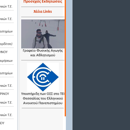
Προσεχείς Εκδηλώσεις
ικών Τ.Ε.
Άλλα Links
ικών Τ.Ε.
αστηρίων
Καρδίτσα)
Γραφείο Φυσικής Αγωγής
ΜΗΝΟΥ
και Αθλητισμού
χειρήσεων
αστηρίων
ικών Τ.Ε.
Υποστήριξη των ΟΣΣ στο ΤΕΙ
ΕΡΙΝΟΥ
Θεσσαλίας του Ελληνικού
ικών Τ.Ε.
Ανοικτού Πανεπιστημίου
ικών Τ.Ε.
ΚΟΥ