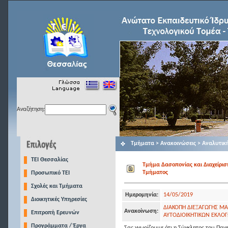
Αναζήτηση:
Τμήματα > Ανακοινώσεις > Αναλυτικ
TEI Θεσσαλίας
Τμήμα Δασοπονίας και Διαχείρισ
Τμήματος
Προσωπικό ΤΕΙ
Σχολές και Τμήματα
Ημερομηνία:
14/05/2019
Διοικητικές Υπηρεσίες
ΔΙΑΚΟΠΗ ΔΙΕΞΑΓΩΓΗΣ ΜΑ
Ανακοίνωση:
Επιτροπή Ερευνών
ΑΥΤΟΔΙΟΙΚΗΤΙΚΩΝ ΕΚΛΟ
Προγράμματα / Έργα